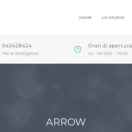
HOME
LO STUDIO
043428424
Orari di apertura
Per le emergenze
Lu - Ve 9:00 - 18:00
ARROW