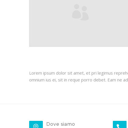
Lorem ipsum dolor sit amet, et pri legimus repreh
omnium ius ei, sit in reque porro debet. Eam ne adh
Dove siamo