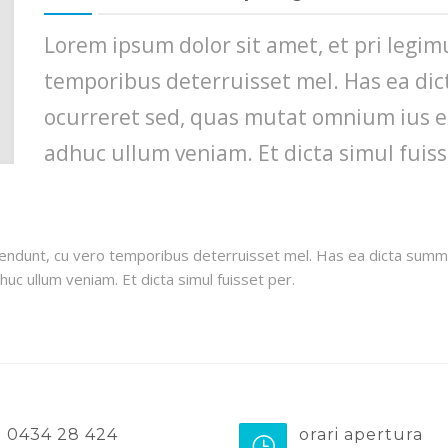
Lorem ipsum dolor sit amet, et pri legi
temporibus deterruisset mel. Has ea di
ocurreret sed, quas mutat omnium ius ei
adhuc ullum veniam. Et dicta simul fuiss
endunt, cu vero temporibus deterruisset mel. Has ea dicta summo
uc ullum veniam. Et dicta simul fuisset per.
0434 28 424
orari apertura